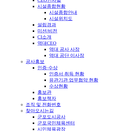
CEO인사말
시설종합현황
시설종합안내
시설위치도
설립경과
미션/비전
CI소개
역대CEO
역대 공사 사장
역대 공단 이사장
공사홍보
인증·수상
인증서 취득 현황
유관기관 업무협약 현황
수상현황
홍보관
홍보책자
조직 및 전화번호
찾아오시는길
군포도시공사
군포국민체육센터
시민체육광장