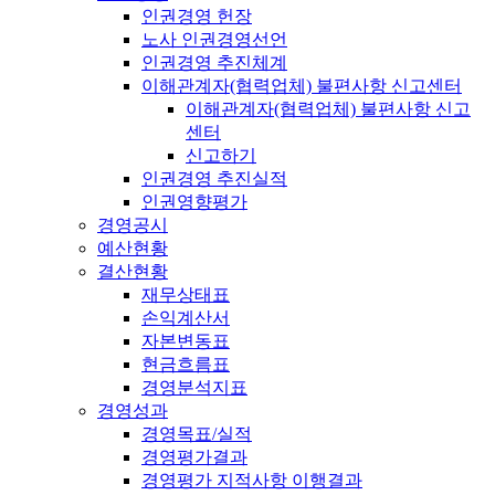
인권경영 헌장
노사 인권경영선언
인권경영 추진체계
이해관계자(협력업체) 불편사항 신고센터
이해관계자(협력업체) 불편사항 신고
센터
신고하기
인권경영 추진실적
인권영향평가
경영공시
예산현황
결산현황
재무상태표
손익계산서
자본변동표
현금흐름표
경영분석지표
경영성과
경영목표/실적
경영평가결과
경영평가 지적사항 이행결과