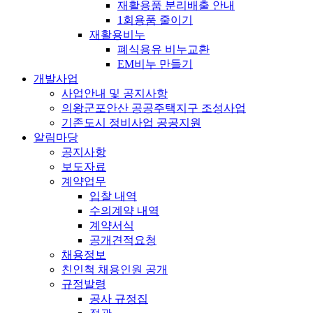
재활용품 분리배출 안내
1회용품 줄이기
재활용비누
폐식용유 비누교환
EM비누 만들기
개발사업
사업안내 및 공지사항
의왕군포안산 공공주택지구 조성사업
기존도시 정비사업 공공지원
알림마당
공지사항
보도자료
계약업무
입찰 내역
수의계약 내역
계약서식
공개견적요청
채용정보
친인척 채용인원 공개
규정발령
공사 규정집