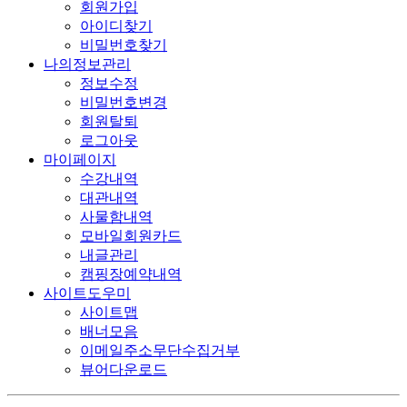
회원가입
아이디찾기
비밀번호찾기
나의정보관리
정보수정
비밀번호변경
회원탈퇴
로그아웃
마이페이지
수강내역
대관내역
사물함내역
모바일회원카드
내글관리
캠핑장예약내역
사이트도우미
사이트맵
배너모음
이메일주소무단수집거부
뷰어다운로드