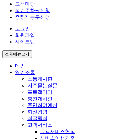
고객마당
정기주차권신청
종량제봉투신청
로그인
회원가입
사이트맵
전체메뉴보기
메인
열린소통
소통게시판
자주묻는질문
포토갤러리
칭찬게시판
주민참여예산
혁신경영
적극행정
고객서비스
고객서비스헌장
서비스이행기준