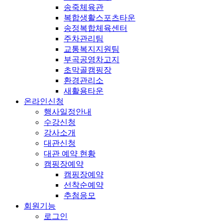
송죽체육관
복합생활스포츠타운
송정복합체육센터
주차관리팀
교통복지지원팀
부곡공영차고지
초막골캠핑장
환경관리소
새활용타운
온라인신청
행사일정안내
수강신청
강사소개
대관신청
대관 예약 현황
캠핑장예약
캠핑장예약
선착순예약
추첨응모
회원기능
로그인