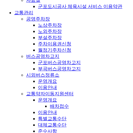
자료실
군포도시공사 체육시설 서비스 이용약관
교통관리
공영주차장
노상주차장
노외주차장
부설주차장
주차이용권신청
월정기주차신청
버스공영차고지
군포버스공영차고지
부곡버스공영차고지
시외버스정류소
운영개요
이용안내
교통약자이동지원센터
운영개요
배차접수
이용안내
특별교통수단
대체교통수단
준수사항