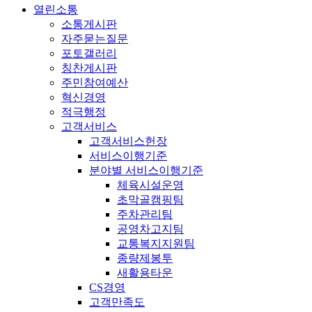
열린소통
소통게시판
자주묻는질문
포토갤러리
칭찬게시판
주민참여예산
혁신경영
적극행정
고객서비스
고객서비스헌장
서비스이행기준
분야별 서비스이행기준
체육시설운영
초막골캠핑팀
주차관리팀
공영차고지팀
교통복지지원팀
종량제봉투
새활용타운
CS경영
고객만족도