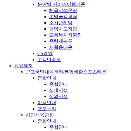
분야별 서비스이행기준
체육시설운영
초막골캠핑팀
주차관리팀
공영차고지팀
교통복지지원팀
종량제봉투
새활용타운
CS경영
고객만족도
체육레저
군포국민체육센터/복합생활스포츠타운
종합안내
종합안내
실내시설
실외시설
이용안내
포포누리
시민체육광장
종합안내
종합안내