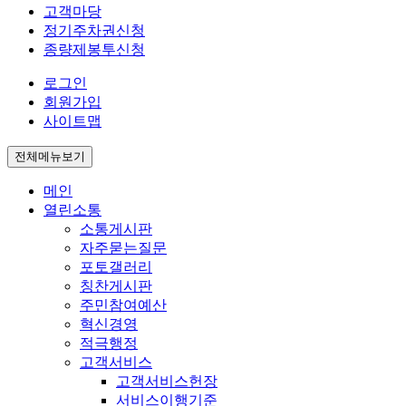
고객마당
정기주차권신청
종량제봉투신청
로그인
회원가입
사이트맵
전체메뉴보기
메인
열린소통
소통게시판
자주묻는질문
포토갤러리
칭찬게시판
주민참여예산
혁신경영
적극행정
고객서비스
고객서비스헌장
서비스이행기준