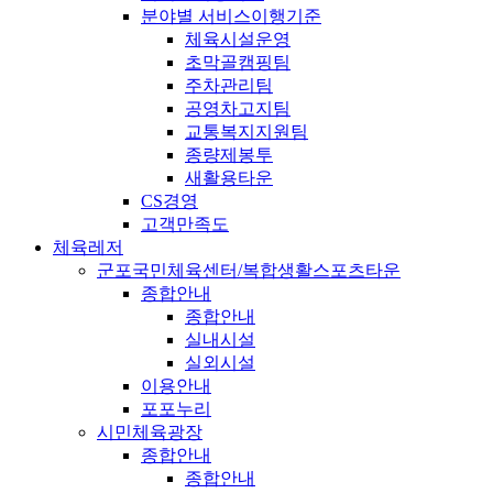
분야별 서비스이행기준
체육시설운영
초막골캠핑팀
주차관리팀
공영차고지팀
교통복지지원팀
종량제봉투
새활용타운
CS경영
고객만족도
체육레저
군포국민체육센터/복합생활스포츠타운
종합안내
종합안내
실내시설
실외시설
이용안내
포포누리
시민체육광장
종합안내
종합안내