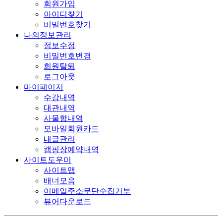
회원가입
아이디찾기
비밀번호찾기
나의정보관리
정보수정
비밀번호변경
회원탈퇴
로그아웃
마이페이지
수강내역
대관내역
사물함내역
모바일회원카드
내글관리
캠핑장예약내역
사이트도우미
사이트맵
배너모음
이메일주소무단수집거부
뷰어다운로드