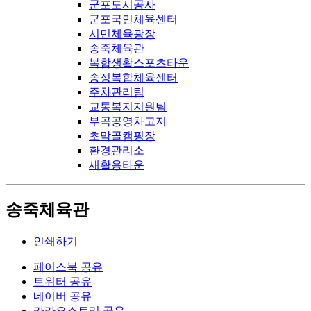
군포도시공사
군포국민체육센터
시민체육광장
송죽체육관
복합생활스포츠타운
송정복합체육센터
주차관리팀
교통복지지원팀
부곡공영차고지
초막골캠핑장
환경관리소
새활용타운
송죽체육관
인쇄하기
페이스북 공유
트위터 공유
네이버 공유
카카오스토리 공유