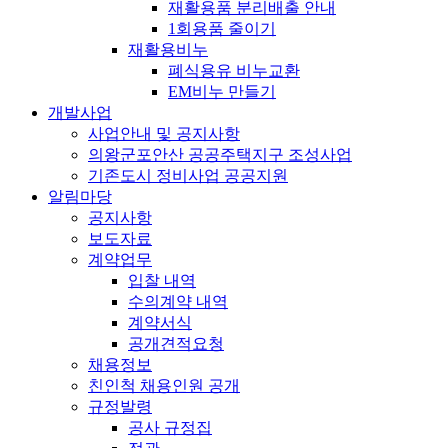
재활용품 분리배출 안내
1회용품 줄이기
재활용비누
폐식용유 비누교환
EM비누 만들기
개발사업
사업안내 및 공지사항
의왕군포안산 공공주택지구 조성사업
기존도시 정비사업 공공지원
알림마당
공지사항
보도자료
계약업무
입찰 내역
수의계약 내역
계약서식
공개견적요청
채용정보
친인척 채용인원 공개
규정발령
공사 규정집