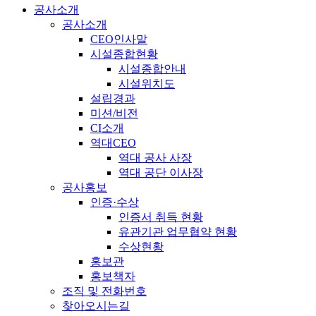
공사소개
공사소개
CEO인사말
시설종합현황
시설종합안내
시설위치도
설립경과
미션/비전
CI소개
역대CEO
역대 공사 사장
역대 공단 이사장
공사홍보
인증·수상
인증서 취득 현황
유관기관 업무협약 현황
수상현황
홍보관
홍보책자
조직 및 전화번호
찾아오시는길