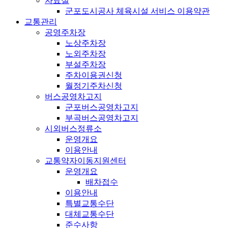
자료실
군포도시공사 체육시설 서비스 이용약관
교통관리
공영주차장
노상주차장
노외주차장
부설주차장
주차이용권신청
월정기주차신청
버스공영차고지
군포버스공영차고지
부곡버스공영차고지
시외버스정류소
운영개요
이용안내
교통약자이동지원센터
운영개요
배차접수
이용안내
특별교통수단
대체교통수단
준수사항