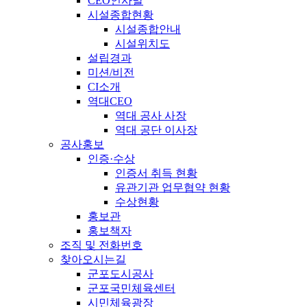
CEO인사말
시설종합현황
시설종합안내
시설위치도
설립경과
미션/비전
CI소개
역대CEO
역대 공사 사장
역대 공단 이사장
공사홍보
인증·수상
인증서 취득 현황
유관기관 업무협약 현황
수상현황
홍보관
홍보책자
조직 및 전화번호
찾아오시는길
군포도시공사
군포국민체육센터
시민체육광장