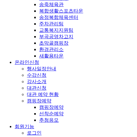
송죽체육관
복합생활스포츠타운
송정복합체육센터
주차관리팀
교통복지지원팀
부곡공영차고지
초막골캠핑장
환경관리소
새활용타운
온라인신청
행사일정안내
수강신청
강사소개
대관신청
대관 예약 현황
캠핑장예약
캠핑장예약
선착순예약
추첨응모
회원기능
로그인