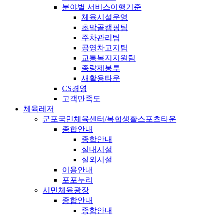
분야별 서비스이행기준
체육시설운영
초막골캠핑팀
주차관리팀
공영차고지팀
교통복지지원팀
종량제봉투
새활용타운
CS경영
고객만족도
체육레저
군포국민체육센터/복합생활스포츠타운
종합안내
종합안내
실내시설
실외시설
이용안내
포포누리
시민체육광장
종합안내
종합안내