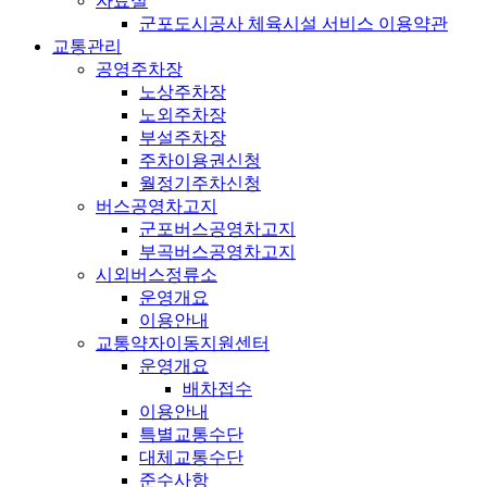
자료실
군포도시공사 체육시설 서비스 이용약관
교통관리
공영주차장
노상주차장
노외주차장
부설주차장
주차이용권신청
월정기주차신청
버스공영차고지
군포버스공영차고지
부곡버스공영차고지
시외버스정류소
운영개요
이용안내
교통약자이동지원센터
운영개요
배차접수
이용안내
특별교통수단
대체교통수단
준수사항