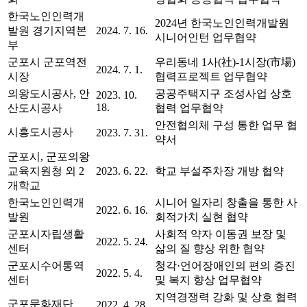
한국노인인력개
2024년 한국노인인력개발원
발원 경기지역본
2024. 7. 16.
시니어인턴 업무협약
부
군포시 군포역전
우리동네 1사(社)-1시장(市場)
2024. 7. 1.
시장
협력프로젝트 업무협약
의왕도시공사, 안
공공주택지구 조성사업 상호
2023. 10.
18.
산도시공사
협력 업무협약
안전협의체 구성 통한 업무 협
시흥도시공사
2023. 7. 31.
약서
군포시, 군포의왕
교육지원청 외 2
2023. 6. 22.
학교 부설주차장 개방 협약
개학교
한국노인인력개
시니어 일자리 창출을 통한 사
2022. 6. 16.
발원
회적가치 실현 협약
군포시자립생활
사회적 약자 이동권 보장 및
2022. 5. 24.
센터
삶의 질 향상 위한 협약
군포시수어통역
청각·언어장애인의 편의 증진
2022. 5. 4.
센터
및 복지 향상 업무협약
지역경쟁력 강화 및 상호 협력
군포문화재단
2022. 4. 28.