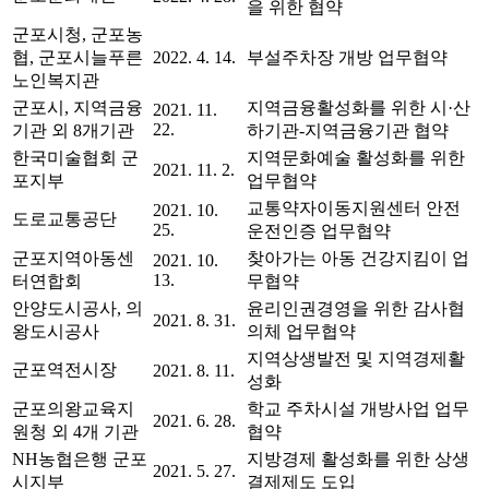
을 위한 협약
군포시청, 군포농
협, 군포시늘푸른
2022. 4. 14.
부설주차장 개방 업무협약
노인복지관
군포시, 지역금융
지역금융활성화를 위한 시·산
2021. 11.
22.
기관 외 8개기관
하기관-지역금융기관 협약
한국미술협회 군
지역문화예술 활성화를 위한
2021. 11. 2.
포지부
업무협약
교통약자이동지원센터 안전
2021. 10.
도로교통공단
25.
운전인증 업무협약
군포지역아동센
찾아가는 아동 건강지킴이 업
2021. 10.
13.
터연합회
무협약
안양도시공사, 의
윤리인권경영을 위한 감사협
2021. 8. 31.
왕도시공사
의체 업무협약
지역상생발전 및 지역경제활
군포역전시장
2021. 8. 11.
성화
군포의왕교육지
학교 주차시설 개방사업 업무
2021. 6. 28.
원청 외 4개 기관
협약
NH농협은행 군포
지방경제 활성화를 위한 상생
2021. 5. 27.
시지부
결제제도 도입