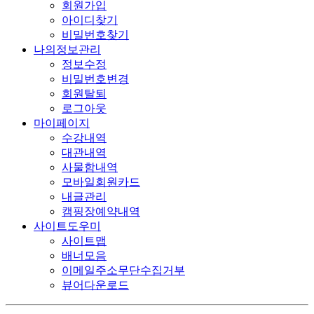
회원가입
아이디찾기
비밀번호찾기
나의정보관리
정보수정
비밀번호변경
회원탈퇴
로그아웃
마이페이지
수강내역
대관내역
사물함내역
모바일회원카드
내글관리
캠핑장예약내역
사이트도우미
사이트맵
배너모음
이메일주소무단수집거부
뷰어다운로드