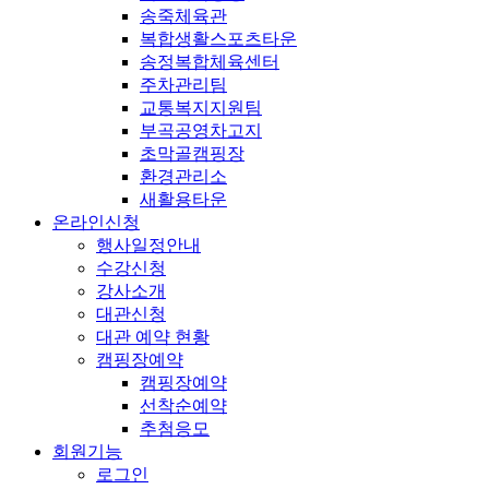
송죽체육관
복합생활스포츠타운
송정복합체육센터
주차관리팀
교통복지지원팀
부곡공영차고지
초막골캠핑장
환경관리소
새활용타운
온라인신청
행사일정안내
수강신청
강사소개
대관신청
대관 예약 현황
캠핑장예약
캠핑장예약
선착순예약
추첨응모
회원기능
로그인