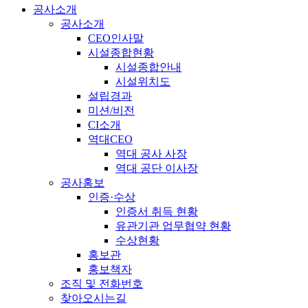
공사소개
공사소개
CEO인사말
시설종합현황
시설종합안내
시설위치도
설립경과
미션/비전
CI소개
역대CEO
역대 공사 사장
역대 공단 이사장
공사홍보
인증·수상
인증서 취득 현황
유관기관 업무협약 현황
수상현황
홍보관
홍보책자
조직 및 전화번호
찾아오시는길