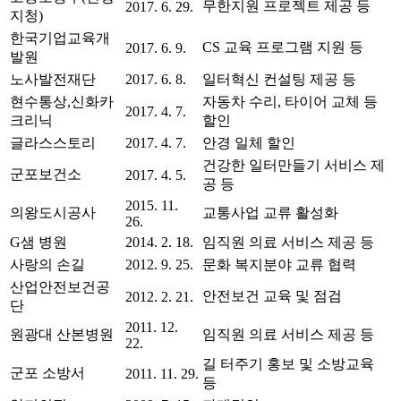
무한지원 프로젝트 제공 등
2017. 6. 29.
지청)
한국기업교육개
CS 교육 프로그램 지원 등
2017. 6. 9.
발원
노사발전재단
2017. 6. 8.
일터혁신 컨설팅 제공 등
현수통상,신화카
자동차 수리, 타이어 교체 등
2017. 4. 7.
크리닉
할인
글라스스토리
2017. 4. 7.
안경 일체 할인
건강한 일터만들기 서비스 제
군포보건소
2017. 4. 5.
공 등
2015. 11.
의왕도시공사
교통사업 교류 활성화
26.
G샘 병원
2014. 2. 18.
임직원 의료 서비스 제공 등
사랑의 손길
2012. 9. 25.
문화 복지분야 교류 협력
산업안전보건공
안전보건 교육 및 점검
2012. 2. 21.
단
2011. 12.
원광대 산본병원
임직원 의료 서비스 제공 등
22.
길 터주기 홍보 및 소방교육
군포 소방서
2011. 11. 29.
등