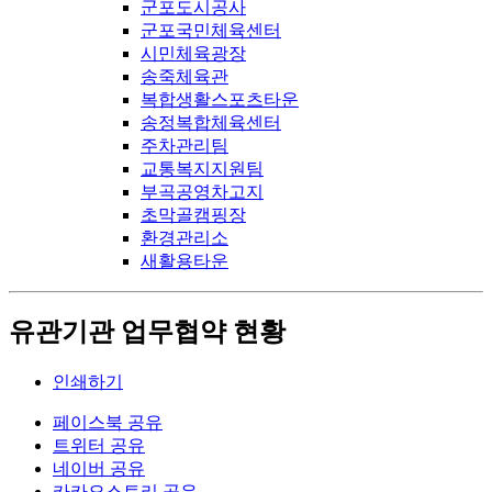
군포도시공사
군포국민체육센터
시민체육광장
송죽체육관
복합생활스포츠타운
송정복합체육센터
주차관리팀
교통복지지원팀
부곡공영차고지
초막골캠핑장
환경관리소
새활용타운
유관기관 업무협약 현황
인쇄하기
페이스북 공유
트위터 공유
네이버 공유
카카오스토리 공유