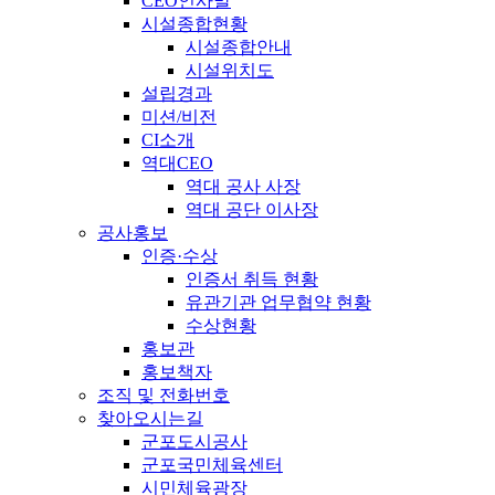
CEO인사말
시설종합현황
시설종합안내
시설위치도
설립경과
미션/비전
CI소개
역대CEO
역대 공사 사장
역대 공단 이사장
공사홍보
인증·수상
인증서 취득 현황
유관기관 업무협약 현황
수상현황
홍보관
홍보책자
조직 및 전화번호
찾아오시는길
군포도시공사
군포국민체육센터
시민체육광장