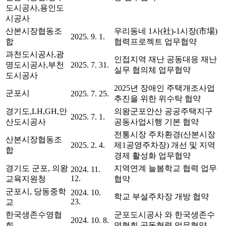
도시공사,용인도
시공사
산본시장협동조
우리동네 1사(社)-1시장(市場)
2025. 9. 1.
합
협력프로젝트 업무협약
과천도시공사,광
인접지역 재난 공동대응 재난
명도시공사,부천
2025. 7. 31.
실무 협의체 업무협약
도시공사
2025년 장애인 주택개조사업
군포시
2025. 7. 25.
추진을 위한 위수탁 협약
경기도,LH,GH,안
의왕군포안산 공공주택지구
2025. 7. 1.
산도시공사
공동사업시행 기본 협약
전통시장 주차환경(산본시장
산본시장협동조
2025. 2. 4.
제1공영주차장) 개선 및 지역
합
경제 활성화 업무협약
경기도 군포, 의왕
지역연계 늘봄학교 협력 업무
2024. 11.
12.
교육지원청
협약
군포시, 당동중학
2024. 10.
학교 부설주차장 개방 협약
23.
교
한국생존수영협
군포도시공사 와 한국생존수
2024. 10. 8.
회
영협회 공동협력 업무협약