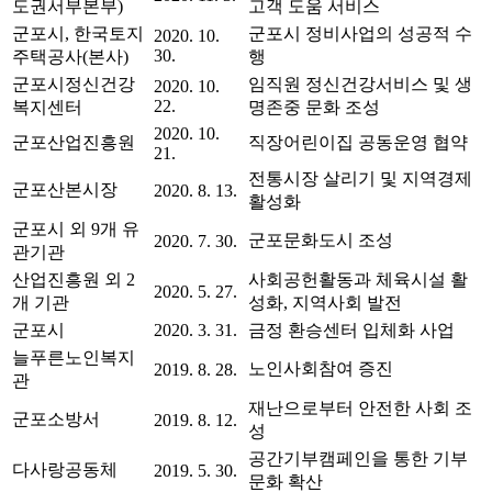
도권서부본부)
고객 도움 서비스
군포시, 한국토지
군포시 정비사업의 성공적 수
2020. 10.
30.
주택공사(본사)
행
군포시정신건강
임직원 정신건강서비스 및 생
2020. 10.
22.
복지센터
명존중 문화 조성
2020. 10.
군포산업진흥원
직장어린이집 공동운영 협약
21.
전통시장 살리기 및 지역경제
군포산본시장
2020. 8. 13.
활성화
군포시 외 9개 유
군포문화도시 조성
2020. 7. 30.
관기관
산업진흥원 외 2
사회공헌활동과 체육시설 활
2020. 5. 27.
개 기관
성화, 지역사회 발전
군포시
2020. 3. 31.
금정 환승센터 입체화 사업
늘푸른노인복지
노인사회참여 증진
2019. 8. 28.
관
재난으로부터 안전한 사회 조
군포소방서
2019. 8. 12.
성
공간기부캠페인을 통한 기부
다사랑공동체
2019. 5. 30.
문화 확산