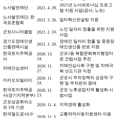
2021년 노사파트너십 프로그
노사발전재단
2021. 4. 29.
램 지원 사업(공사, 노조)
노사발전재단, 한
일터혁신컨설팅 지원
2021. 3. 26.
국표준협회
노인 일자리 창출을 위한 지원
군포시니어클럽
2021. 2. 10.
사업
경기도장애인생
장애인 일자리 창출 및 중증장
2021. 1. 20.
산품판매시설
애인생산품 판로 지원
한국토지주택공
군포1동 복합문화복지행정타
2020. 12.
24.
사
운 건립사업 추진
치매안심사회 구현 및 치매극
2020. 11.
치매안심센터
27.
복 선도기관 지정
군포시 주차정책의 성공적 구
2020. 11.
카카오모빌리티
24.
현 및 주차편의 증대
한국토지주택공
군포 노후공업지역 활성화 시
2020. 11.
23.
사(경기지역본부)
범사업
군포상공회의소
지역경제 활성화
2020. 11. 4.
외 3개 기관
한국철도공사(수
교통약자이동지원센터 이용
2020. 11. 3.