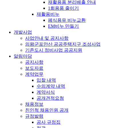
재활용품 분리배출 안내
1회용품 줄이기
재활용비누
폐식용유 비누교환
EM비누 만들기
개발사업
사업안내 및 공지사항
의왕군포안산 공공주택지구 조성사업
기존도시 정비사업 공공지원
알림마당
공지사항
보도자료
계약업무
입찰 내역
수의계약 내역
계약서식
공개견적요청
채용정보
친인척 채용인원 공개
규정발령
공사 규정집