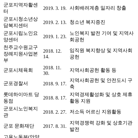
군포지역자활센
사회배려계층 일자리 창출
2019. 3. 19.
터
군포시청소년상
청소년 복지증진
2019. 2. 13.
담복지센터
군포시립노인요
노인복지 발전 기여 및 지역사
2019. 1. 23.
양센터
회공헌
천주교수원교구
임직원 복지향상 및 지역사회
2018. 12.
장례지원사업본
14.
공헌
부
2018. 11.
군포시체육회
지역사회공헌 활동 등
30.
지역사회공헌 및 안전도시 구
군포경찰서
2018. 9. 17.
축
롯데하이마트 당
지역경제활성화 및 상호 제휴
2018. 8. 17.
동점
활동 지원
군포시노인복지
저소득 어르신 지원활동
2018. 2. 27.
관
지역경쟁력 강화 및 상호기관
군포 문화재단
2017. 8. 31.
발전
고용노동부(안양