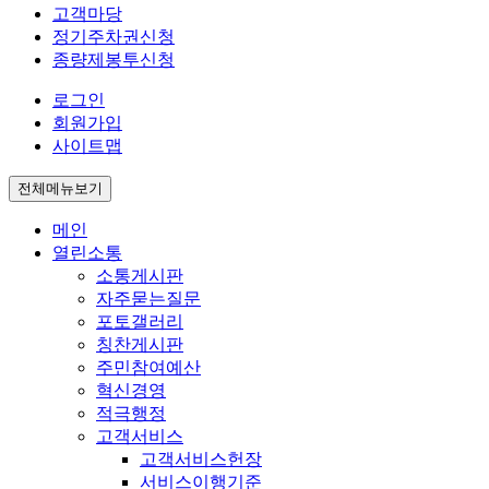
고객마당
정기주차권신청
종량제봉투신청
로그인
회원가입
사이트맵
전체메뉴보기
메인
열린소통
소통게시판
자주묻는질문
포토갤러리
칭찬게시판
주민참여예산
혁신경영
적극행정
고객서비스
고객서비스헌장
서비스이행기준