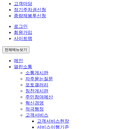
고객마당
정기주차권신청
종량제봉투신청
로그인
회원가입
사이트맵
전체메뉴보기
메인
열린소통
소통게시판
자주묻는질문
포토갤러리
칭찬게시판
주민참여예산
혁신경영
적극행정
고객서비스
고객서비스헌장
서비스이행기준