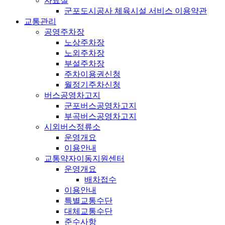
자료실
군포도시공사 체육시설 서비스 이용약관
교통관리
공영주차장
노상주차장
노외주차장
부설주차장
주차이용권신청
월정기주차신청
버스공영차고지
군포버스공영차고지
부곡버스공영차고지
시외버스정류소
운영개요
이용안내
교통약자이동지원센터
운영개요
배차접수
이용안내
특별교통수단
대체교통수단
준수사항