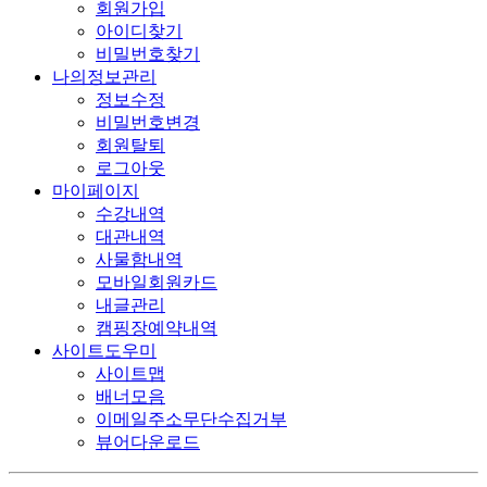
회원가입
아이디찾기
비밀번호찾기
나의정보관리
정보수정
비밀번호변경
회원탈퇴
로그아웃
마이페이지
수강내역
대관내역
사물함내역
모바일회원카드
내글관리
캠핑장예약내역
사이트도우미
사이트맵
배너모음
이메일주소무단수집거부
뷰어다운로드