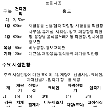
보를 제공
건축면
구 분
용 도
적
계
2,150㎡
1층
920㎡
재활용품 선별/압축 작업장, 재활용품 적환장
사무실, 휴게실, 샤워실, 창고, 폐형광등 적환
2층
920㎡
장, 용량별 음식물쓰레기통 적환장, 업사이클
홍보관
옥상
190㎡
비누공장, 홍보교육관
기타
120㎡
계근실, 재활용품/음식물류 폐기물 적환장
주요 시설현황
주요 시설현황에 대한 표이며, 계, 계량기, 선별시설, 크레인,
자력선별기, 압축기 정보를 제공
계량
선별시
자력선별
계
크레인
압축기
기
설
기
21
1식
1식
2대
1대
2대
감용
지게
비누제조시
고정식집
집게차
차량(트럭)