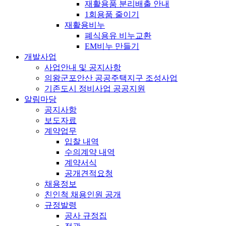
재활용품 분리배출 안내
1회용품 줄이기
재활용비누
폐식용유 비누교환
EM비누 만들기
개발사업
사업안내 및 공지사항
의왕군포안산 공공주택지구 조성사업
기존도시 정비사업 공공지원
알림마당
공지사항
보도자료
계약업무
입찰 내역
수의계약 내역
계약서식
공개견적요청
채용정보
친인척 채용인원 공개
규정발령
공사 규정집