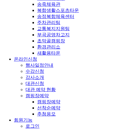
송죽체육관
복합생활스포츠타운
송정복합체육센터
주차관리팀
교통복지지원팀
부곡공영차고지
초막골캠핑장
환경관리소
새활용타운
온라인신청
행사일정안내
수강신청
강사소개
대관신청
대관 예약 현황
캠핑장예약
캠핑장예약
선착순예약
추첨응모
회원기능
로그인