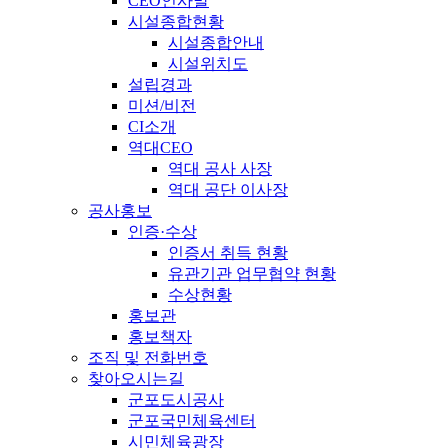
CEO인사말
시설종합현황
시설종합안내
시설위치도
설립경과
미션/비전
CI소개
역대CEO
역대 공사 사장
역대 공단 이사장
공사홍보
인증·수상
인증서 취득 현황
유관기관 업무협약 현황
수상현황
홍보관
홍보책자
조직 및 전화번호
찾아오시는길
군포도시공사
군포국민체육센터
시민체육광장