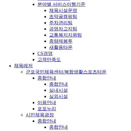
분야별 서비스이행기준
체육시설운영
초막골캠핑팀
주차관리팀
공영차고지팀
교통복지지원팀
종량제봉투
새활용타운
CS경영
고객만족도
체육레저
군포국민체육센터/복합생활스포츠타운
종합안내
종합안내
실내시설
실외시설
이용안내
포포누리
시민체육광장
종합안내
종합안내