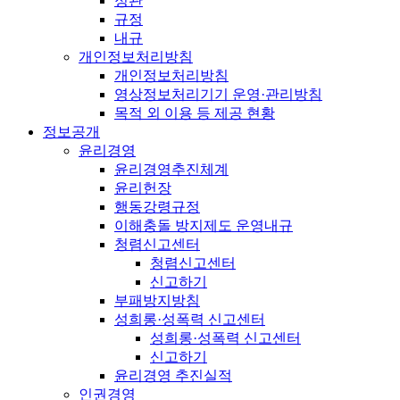
정관
규정
내규
개인정보처리방침
개인정보처리방침
영상정보처리기기 운영·관리방침
목적 외 이용 등 제공 현황
정보공개
윤리경영
윤리경영추진체계
윤리헌장
행동강령규정
이해충돌 방지제도 운영내규
청렴신고센터
청렴신고센터
신고하기
부패방지방침
성희롱·성폭력 신고센터
성희롱·성폭력 신고센터
신고하기
윤리경영 추진실적
인권경영