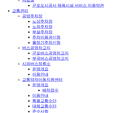
자료실
군포도시공사 체육시설 서비스 이용약관
교통관리
공영주차장
노상주차장
노외주차장
부설주차장
주차이용권신청
월정기주차신청
버스공영차고지
군포버스공영차고지
부곡버스공영차고지
시외버스정류소
운영개요
이용안내
교통약자이동지원센터
운영개요
배차접수
이용안내
특별교통수단
대체교통수단
준수사항