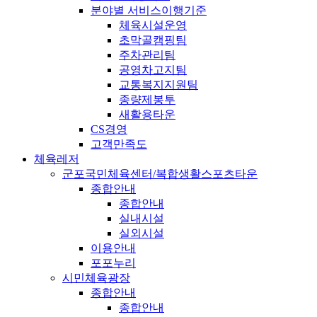
분야별 서비스이행기준
체육시설운영
초막골캠핑팀
주차관리팀
공영차고지팀
교통복지지원팀
종량제봉투
새활용타운
CS경영
고객만족도
체육레저
군포국민체육센터/복합생활스포츠타운
종합안내
종합안내
실내시설
실외시설
이용안내
포포누리
시민체육광장
종합안내
종합안내