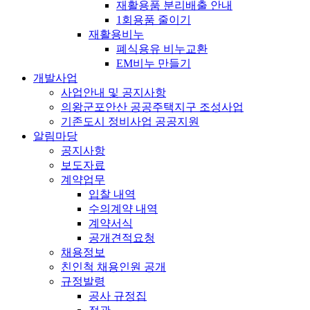
재활용품 분리배출 안내
1회용품 줄이기
재활용비누
폐식용유 비누교환
EM비누 만들기
개발사업
사업안내 및 공지사항
의왕군포안산 공공주택지구 조성사업
기존도시 정비사업 공공지원
알림마당
공지사항
보도자료
계약업무
입찰 내역
수의계약 내역
계약서식
공개견적요청
채용정보
친인척 채용인원 공개
규정발령
공사 규정집