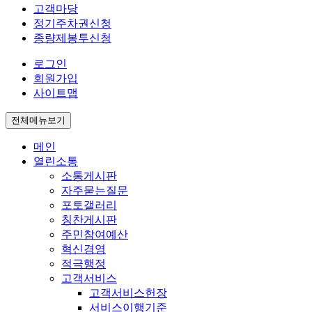
고객마당
정기주차권신청
종량제봉투신청
로그인
회원가입
사이트맵
전체메뉴보기
메인
열린소통
소통게시판
자주묻는질문
포토갤러리
칭찬게시판
주민참여예산
혁신경영
적극행정
고객서비스
고객서비스헌장
서비스이행기준