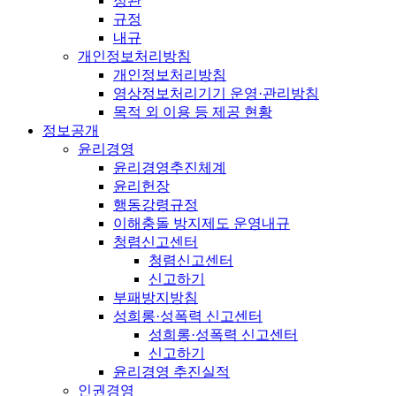
정관
규정
내규
개인정보처리방침
개인정보처리방침
영상정보처리기기 운영·관리방침
목적 외 이용 등 제공 현황
정보공개
윤리경영
윤리경영추진체계
윤리헌장
행동강령규정
이해충돌 방지제도 운영내규
청렴신고센터
청렴신고센터
신고하기
부패방지방침
성희롱·성폭력 신고센터
성희롱·성폭력 신고센터
신고하기
윤리경영 추진실적
인권경영