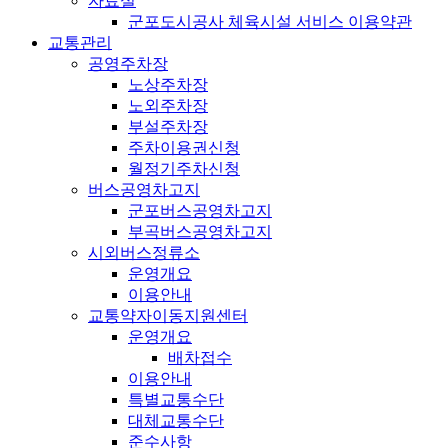
자료실
군포도시공사 체육시설 서비스 이용약관
교통관리
공영주차장
노상주차장
노외주차장
부설주차장
주차이용권신청
월정기주차신청
버스공영차고지
군포버스공영차고지
부곡버스공영차고지
시외버스정류소
운영개요
이용안내
교통약자이동지원센터
운영개요
배차접수
이용안내
특별교통수단
대체교통수단
준수사항