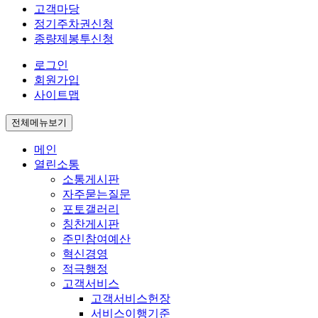
고객마당
정기주차권신청
종량제봉투신청
로그인
회원가입
사이트맵
전체메뉴보기
메인
열린소통
소통게시판
자주묻는질문
포토갤러리
칭찬게시판
주민참여예산
혁신경영
적극행정
고객서비스
고객서비스헌장
서비스이행기준