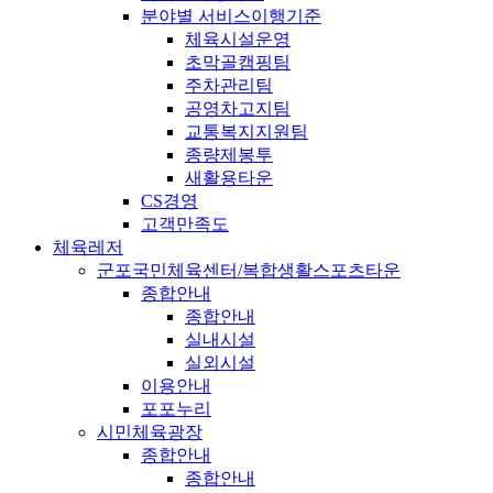
분야별 서비스이행기준
체육시설운영
초막골캠핑팀
주차관리팀
공영차고지팀
교통복지지원팀
종량제봉투
새활용타운
CS경영
고객만족도
체육레저
군포국민체육센터/복합생활스포츠타운
종합안내
종합안내
실내시설
실외시설
이용안내
포포누리
시민체육광장
종합안내
종합안내