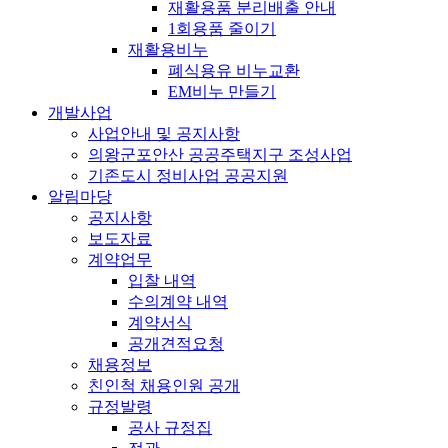
재활용품 분리배출 안내
1회용품 줄이기
재활용비누
폐식용유 비누교환
EM비누 만들기
개발사업
사업안내 및 공지사항
의왕군포안산 공공주택지구 조성사업
기존도시 정비사업 공공지원
알림마당
공지사항
보도자료
계약업무
입찰 내역
수의계약 내역
계약서식
공개견적요청
채용정보
친인척 채용인원 공개
규정발령
공사 규정집