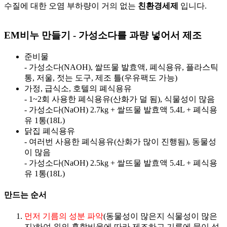
수질에 대한 오염 부하량이 거의 없는
친환경세제
입니다.
EM비누 만들기 - 가성소다를 과량 넣어서 제조
준비물
- 가성소다(NAOH), 쌀뜨물 발효액, 폐식용유, 플라스틱
통, 저울, 젓는 도구, 제조 틀(우유팩도 가능)
가정, 급식소, 호텔의 폐식용유
- 1~2회 사용한 폐식용유(산화가 덜 됨), 식물성이 많음
- 가성소다(NaOH) 2.7kg + 쌀뜨물 발효액 5.4L + 폐식용
유 1통(18L)
닭집 폐식용유
- 여러번 사용한 폐식용유(산화가 많이 진행됨), 동물성
이 많음
- 가성소다(NaOH) 2.5kg + 쌀뜨물 발효액 5.4L + 폐식용
유 1통(18L)
만드는 순서
먼저 기름의 성분 파악
(동물성이 많은지 식물성이 많은
지)하여 위의 혼합비율에 따라 제조하고 기름에 물이 섞