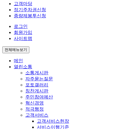
고객마당
정기주차권신청
종량제봉투신청
로그인
회원가입
사이트맵
전체메뉴보기
메인
열린소통
소통게시판
자주묻는질문
포토갤러리
칭찬게시판
주민참여예산
혁신경영
적극행정
고객서비스
고객서비스헌장
서비스이행기준