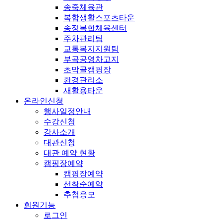
송죽체육관
복합생활스포츠타운
송정복합체육센터
주차관리팀
교통복지지원팀
부곡공영차고지
초막골캠핑장
환경관리소
새활용타운
온라인신청
행사일정안내
수강신청
강사소개
대관신청
대관 예약 현황
캠핑장예약
캠핑장예약
선착순예약
추첨응모
회원기능
로그인