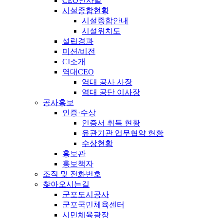
CEO인사말
시설종합현황
시설종합안내
시설위치도
설립경과
미션/비전
CI소개
역대CEO
역대 공사 사장
역대 공단 이사장
공사홍보
인증·수상
인증서 취득 현황
유관기관 업무협약 현황
수상현황
홍보관
홍보책자
조직 및 전화번호
찾아오시는길
군포도시공사
군포국민체육센터
시민체육광장