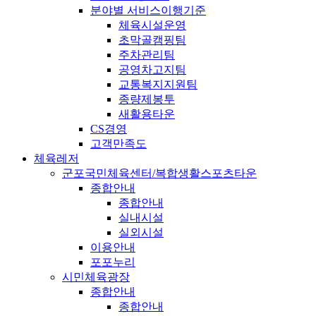
분야별 서비스이행기준
체육시설운영
초막골캠핑팀
주차관리팀
공영차고지팀
교통복지지원팀
종량제봉투
새활용타운
CS경영
고객만족도
체육레저
군포국민체육센터/복합생활스포츠타운
종합안내
종합안내
실내시설
실외시설
이용안내
포포누리
시민체육광장
종합안내
종합안내