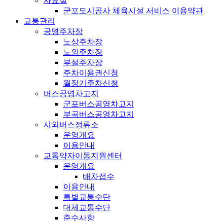
자료실
군포도시공사 체육시설 서비스 이용약관
교통관리
공영주차장
노상주차장
노외주차장
부설주차장
주차이용권신청
월정기주차신청
버스공영차고지
군포버스공영차고지
부곡버스공영차고지
시외버스정류소
운영개요
이용안내
교통약자이동지원센터
운영개요
배차접수
이용안내
특별교통수단
대체교통수단
준수사항