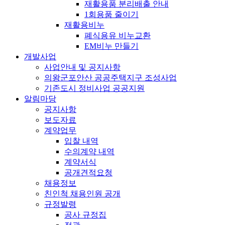
재활용품 분리배출 안내
1회용품 줄이기
재활용비누
폐식용유 비누교환
EM비누 만들기
개발사업
사업안내 및 공지사항
의왕군포안산 공공주택지구 조성사업
기존도시 정비사업 공공지원
알림마당
공지사항
보도자료
계약업무
입찰 내역
수의계약 내역
계약서식
공개견적요청
채용정보
친인척 채용인원 공개
규정발령
공사 규정집