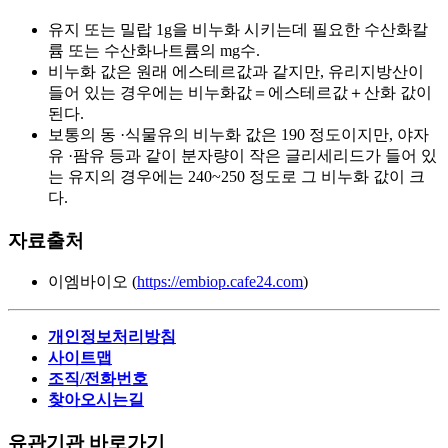
유지 또는 밀랍 1g을 비누화 시키는데 필요한 수산화칼
륨 또는 수산화나트륨의 mg수.
비누화 값은 원래 에스테르값과 같지만, 유리지방산이
들어 있는 경우에는 비누화값＝에스테르값＋산화 값이
된다.
보통의 동 ·식물유의 비누화 값은 190 정도이지만, 야자
유 ·팜유 등과 같이 분자량이 작은 글리세리드가 들어 있
는 유지의 경우에는 240~250 정도로 그 비누화 값이 크
다.
자료출처
이엠바이오 (
https://embiop.cafe24.com
)
개인정보처리방침
사이트맵
조직/전화번호
찾아오시는길
유관기관 바로가기