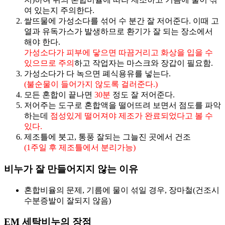
여 있는지 주의한다.
쌀뜨물에 가성소다를 섞어 수 분간 잘 저어준다. 이때 고
열과 유독가스가 발생하므로 환기가 잘 되는 장소에서
해야 한다.
가성소다가 피부에 닿으면 따끔거리고 화상을 입을 수
있으므로 주의
하고 작업자는 마스크와 장갑이 필요함.
가성소다가 다 녹으면 폐식용유를 넣는다.
(불순물이 들어가지 않도록 걸러준다.)
모든 혼합이 끝나면
30분
정도 잘 저어준다.
저어주는 도구로 혼합액을 떨어뜨려 보면서 점도를 파악
하는데
점성있게 떨어져야 제조가 완료되었다고 볼 수
있다.
제조틀에 붓고, 통풍 잘되는 그늘진 곳에서 건조
(1주일 후 제조틀에서 분리가능)
비누가 잘 만들어지지 않는 이유
혼합비율의 문제, 기름에 물이 섞일 경우, 장마철(건조시
수분증발이 잘되지 않음)
EM 세탁비누의 장점