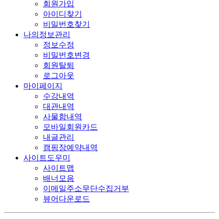
회원가입
아이디찾기
비밀번호찾기
나의정보관리
정보수정
비밀번호변경
회원탈퇴
로그아웃
마이페이지
수강내역
대관내역
사물함내역
모바일회원카드
내글관리
캠핑장예약내역
사이트도우미
사이트맵
배너모음
이메일주소무단수집거부
뷰어다운로드